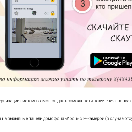
ернизации системы домофон для возможности получения звонка 
на вызывные панели домофона «Крон» с IP-камерой (в случае отсу
ости использования мобильных приложений для дистанционного 
ения с IP-камеры, расположенной на панели домофона).