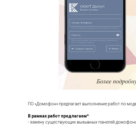
ПО «Домофон» предлагает выполнение работ по мод
В рамках работ предлагаем*
:
- замену существующих вызывных панелей домофона 
установка дополнительной IP-камеры для возможн
подъездной двери, онлайн трансляция видеоизображ